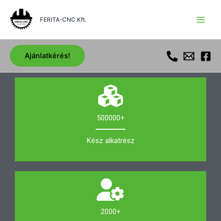
Skip
to
FERITA-CNC Kft.
content
Ajánlatkérés!
500000+
Kész alkatrész
2000+