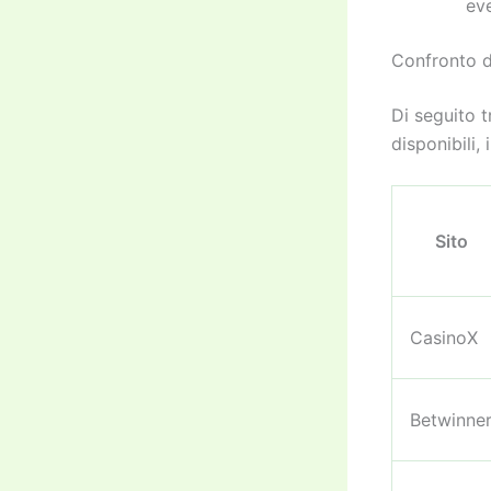
eve
Confronto d
Di seguito t
disponibili, 
Sito
CasinoX
Betwinne