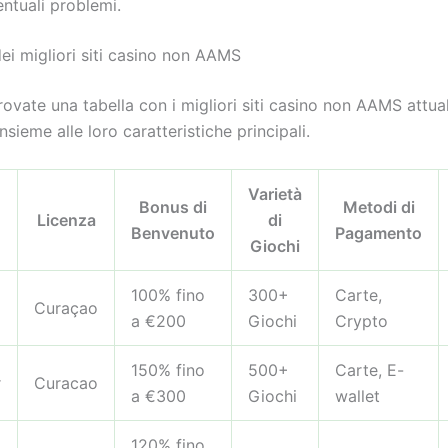
ntuali problemi.
ei migliori siti casino non AAMS
rovate una tabella con i migliori siti casino non AAMS attu
insieme alle loro caratteristiche principali.
Varietà
Bonus di
Metodi di
Licenza
di
Benvenuto
Pagamento
Giochi
100% fino
300+
Carte,
Curaçao
a €200
Giochi
Crypto
150% fino
500+
Carte, E-
r
Curacao
a €300
Giochi
wallet
120% fino