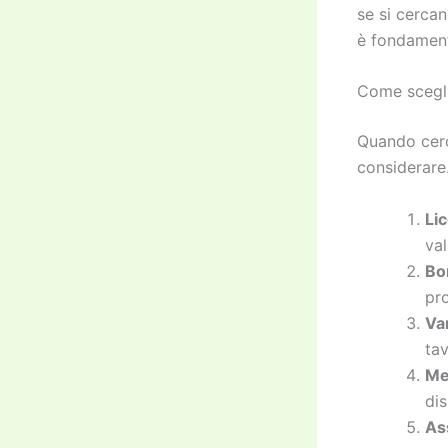
se si cercan
è fondamenta
Come scegli
Quando cerc
considerare.
Li
val
Bo
pro
Var
tav
Me
dis
Ass