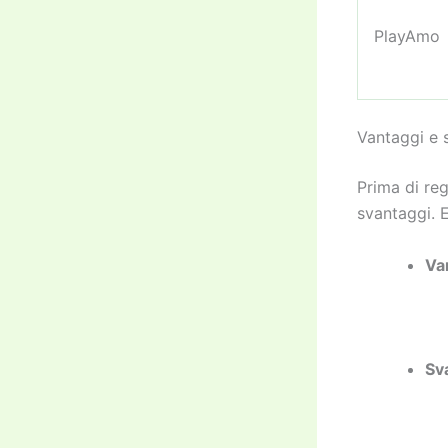
PlayAmo
Vantaggi e 
Prima di reg
svantaggi. 
Va
Sv