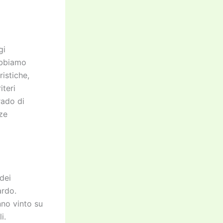
gi
abbiamo
istiche,
iteri
rado di
ze
dei
ardo.
nno vinto su
i.