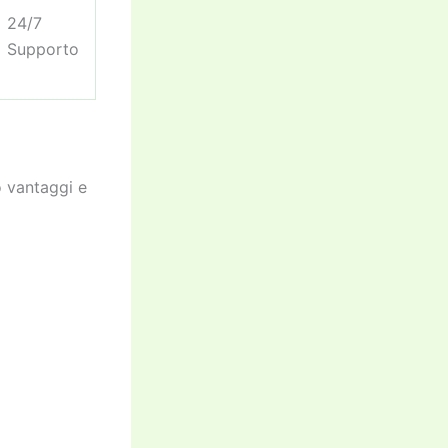
24/7
Supporto
o vantaggi e