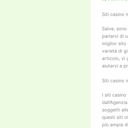
Siti casino
Salve, sono 
parlarvi di 
miglior sito
varietà di g
articolo, vi
aiutarvi a 
Siti casino
I siti casi
dall’Agenzi
soggetti al
questi siti
più ampia d