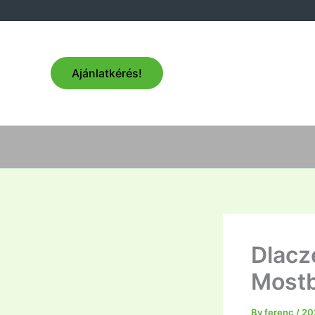
Skip
to
content
Ajánlatkérés!
Dlacz
Mostb
By
ferenc
/
20