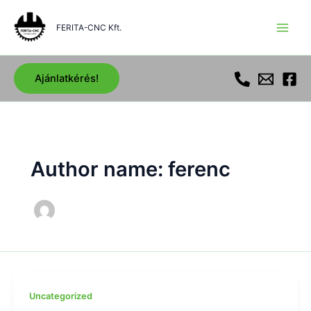
Skip
to
FERITA-CNC Kft.
content
Ajánlatkérés!
Author name: ferenc
Uncategorized