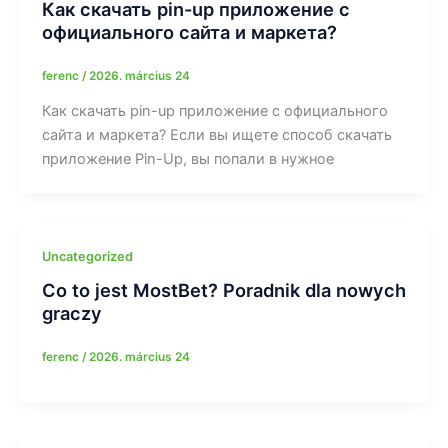
Как скачать pin-up приложение с
официального сайта и маркета?
ferenc
/
2026. március 24
Как скачать pin-up приложение с официального
сайта и маркета? Если вы ищете способ скачать
приложение Pin-Up, вы попали в нужное
Uncategorized
Co to jest MostBet? Poradnik dla nowych
graczy
ferenc
/
2026. március 24