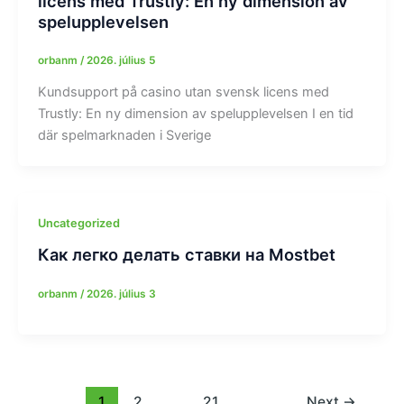
licens med Trustly: En ny dimension av
spelupplevelsen
orbanm
/
2026. július 5
Kundsupport på casino utan svensk licens med
Trustly: En ny dimension av spelupplevelsen I en tid
där spelmarknaden i Sverige
Uncategorized
Как легко делать ставки на Mostbet
orbanm
/
2026. július 3
1
2
…
21
Next
→