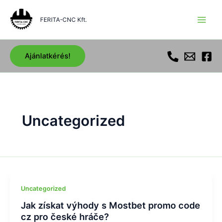
Skip
to
FERITA-CNC Kft.
content
Ajánlatkérés!
Uncategorized
Uncategorized
Jak získat výhody s Mostbet promo code
cz pro české hráče?