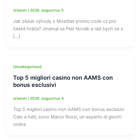
orbanm
/
2026. augusztus 5
Jak získat výhody s Mostbet promo code cz pro
české hráče? Jmenuji se Petr Novák a rád bych se s
[…]
Uncategorized
Top 5 migliori casino non AAMS con
bonus esclusivi
orbanm
/
2026. augusztus 4
Top 5 migliori casino non AAMS con bonus esclusivi
Ciao a tutti, sono Marco Rossi, un esperto di giochi
online