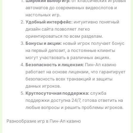
Широкий выбор игр:
от классических игровых
автоматов до современных видеослотов и
настольных игр.
Удобный интерфейс:
интуитивно понятный
дизайн сайта позволяет легко
ориентироваться по всем разделам.
Бонусы и акции:
новый игрок получает бонус
на первый депозит, а постоянные клиенты
могут участвовать в различных акциях.
Безопасность и лицензия:
Пин-Ап казино
работает на основе лицензии, что гарантирует
безопасность всех транзакций и защиты
данных игроков.
Круглосуточная поддержка:
служба
поддержки доступна 24/7, готова ответить на
любые вопросы и решить проблемы игроков.
Разнообразие игр в Пин-Ап казино