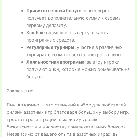
Приветственный бонус:
новый игрок
получает дополнительную сумму к своему
первому депозиту.
Кэшбэк:
возможность вернуть часть
проигранных средств.
Регулярные турниры:
участие в различных
турнирах с возможностью выиграть призы.
Лояльностная программа:
за игру игроки
получают очки, которые можно обменивать на
бонусы.
Заключение
Пин-Ап казино — это отличный выбор для любителей
онлайн азартных игр благодаря большому выбору игр,
простоте регистрации, высокому уровню
безопасности и множеству привлекательных бонусов.
Независимо от вашего опыта в азартных играх, вы