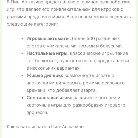
В Пин-Ап казино представлено огромное разнообразие
игр, что делает его привлекательным для игроков с
разными предпочтениями. В основном можно выделить
следующие категории:
Игровые автоматы:
более 500 различных
слотов с уникальными темами и бонусами.
Настольные игры:
классические игры, такие
как блэкджек, рулетка и покер, представлены
в нескольких вариантах.
Живые дилеры:
возможность играть с
настоящими дилерами в режиме реального
времени, что добавляет азарта.
Специальные игры:
различные лотереи и
карточные игры для разнообразия игрового
процесса.
Как начать играть в Пин-Ап казино