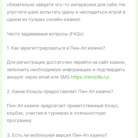
обязательно найдете что-то интересное для себя. Не
упустите шанс испытать удачу и насладиться игрой в
одном из лучших онлайн-казино!
Часто задаваемые вопросы (FAQs)
1. Как зарегистрироваться в Пин-Ап казино?
Для регистрации достаточно перейти на сайт казино,
заполнить необходимую информацию и подтвердить
аккаунт через email или SMS
https://rentzilla.ru/
.
2. Какие бонусы предоставляет Пин-Ап казино?
Пин-Ап казино предлагает приветственный бонус,
кэшбэк, участие в турнирах и лояльностную
программу.
3. Есть ли мобильная версия Пин-Ап казино?