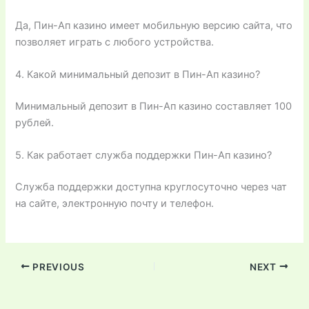
Да, Пин-Ап казино имеет мобильную версию сайта, что
позволяет играть с любого устройства.
4. Какой минимальный депозит в Пин-Ап казино?
Минимальный депозит в Пин-Ап казино составляет 100
рублей.
5. Как работает служба поддержки Пин-Ап казино?
Служба поддержки доступна круглосуточно через чат
на сайте, электронную почту и телефон.
PREVIOUS
NEXT