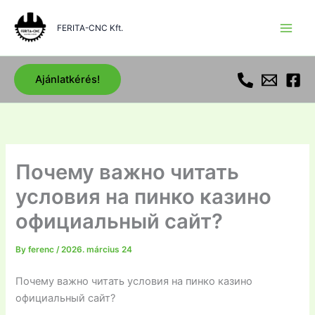
Skip
to
FERITA-CNC Kft.
content
Ajánlatkérés!
Почему важно читать
условия на пинко казино
официальный сайт?
By
ferenc
/
2026. március 24
Почему важно читать условия на пинко казино
официальный сайт?