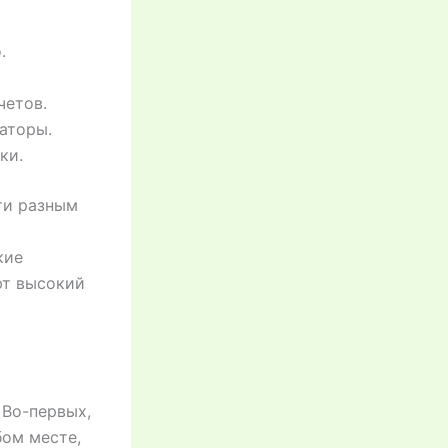
.
четов.
аторы.
ки.
ти разным
кие
ют высокий
 Во-первых,
бом месте,