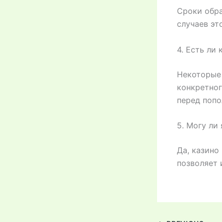
Сроки обра
случаев эт
4. Есть ли
Некоторые 
конкретног
перед попо
5. Могу ли
Да, казино
позволяет 