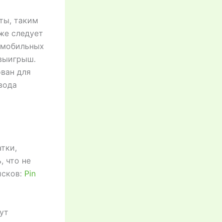
ты, таким
же следует
 мобильных
 выигрыш.
ван для
вода
тки,
, что не
исков:
Pin
ут