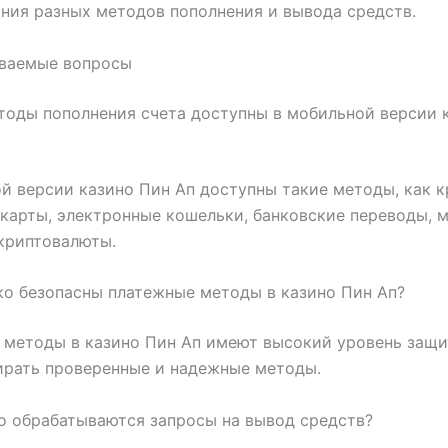
ния разных методов пополнения и вывода средств.
аваемые вопросы
етоды пополнения счета доступны в мобильной версии 
й версии казино Пин Ап доступны такие методы, как 
карты, электронные кошельки, банковские переводы, 
криптовалюты.
ко безопасны платежные методы в казино Пин Ап?
методы в казино Пин Ап имеют высокий уровень защи
ирать проверенные и надежные методы.
го обрабатываются запросы на вывод средств?