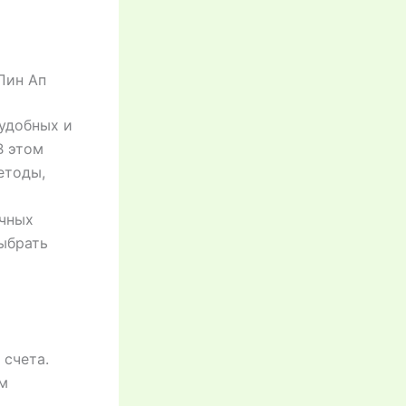
Пин Ап
удобных и
В этом
етоды,
ичных
выбрать
 счета.
ям