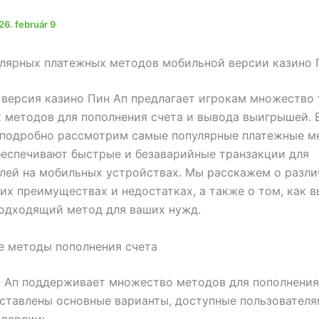
26. február 9
лярных платежных методов мобильной версии казино 
версия казино Пин Ап предлагает игрокам множество 
 методов для пополнения счета и вывода выигрышей. 
 подробно рассмотрим самые популярные платежные м
еспечивают быстрые и безаварийные транзакции для
лей на мобильных устройствах. Мы расскажем о разл
 их преимуществах и недостатках, а также о том, как 
одходящий метод для ваших нужд.
е методы пополнения счета
 Ап поддерживает множество методов для пополнения
ставлены основные варианты, доступные пользовател
версии: