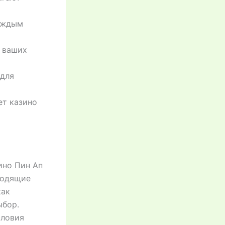
каждым
ы ваших
 для
ет казино
ино Пин Ап
ходящие
как
ыбор.
словия