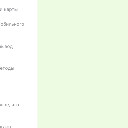
и карты
мобильного
т
 вывод
методы
ное, что
агают