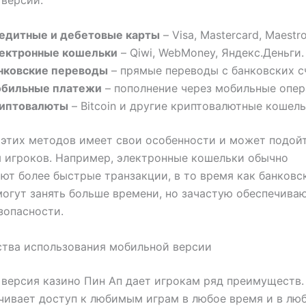
едитные и дебетовые карты
– Visa, Mastercard, Maestro
ектронные кошельки
– Qiwi, WebMoney, Яндекс.Деньги.
нковские переводы
– прямые переводы с банковских с
бильные платежи
– пополнение через мобильные опер
иптовалюты
– Bitcoin и другие криптовалютные кошель
этих методов имеет свои особенности и может подой
 игроков. Например, электронные кошельки обычно
ют более быстрые транзакции, в то время как банковс
огут занять больше времени, но зачастую обеспечива
зопасности.
тва использования мобильной версии
версия казино Пин Ап дает игрокам ряд преимуществ.
чивает доступ к любимым играм в любое время и в лю