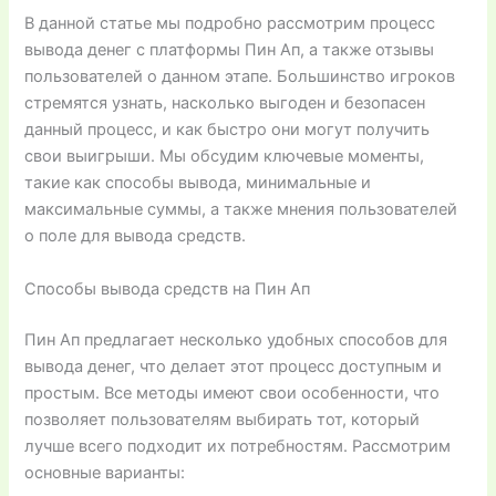
В данной статье мы подробно рассмотрим процесс
вывода денег с платформы Пин Ап, а также отзывы
пользователей о данном этапе. Большинство игроков
стремятся узнать, насколько выгоден и безопасен
данный процесс, и как быстро они могут получить
свои выигрыши. Мы обсудим ключевые моменты,
такие как способы вывода, минимальные и
максимальные суммы, а также мнения пользователей
о поле для вывода средств.
Способы вывода средств на Пин Ап
Пин Ап предлагает несколько удобных способов для
вывода денег, что делает этот процесс доступным и
простым. Все методы имеют свои особенности, что
позволяет пользователям выбирать тот, который
лучше всего подходит их потребностям. Рассмотрим
основные варианты: