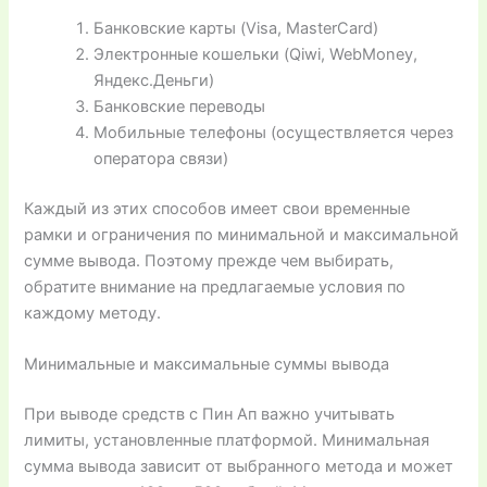
Банковские карты (Visa, MasterCard)
Электронные кошельки (Qiwi, WebMoney,
Яндекс.Деньги)
Банковские переводы
Мобильные телефоны (осуществляется через
оператора связи)
Каждый из этих способов имеет свои временные
рамки и ограничения по минимальной и максимальной
сумме вывода. Поэтому прежде чем выбирать,
обратите внимание на предлагаемые условия по
каждому методу.
Минимальные и максимальные суммы вывода
При выводе средств с Пин Ап важно учитывать
лимиты, установленные платформой. Минимальная
сумма вывода зависит от выбранного метода и может