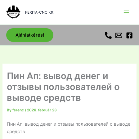
Skip
to
FERITA-CNC Kft.
content
Ajánlatkérés!
Пин Ап: вывод денег и
отзывы пользователей о
выводе средств
By
ferenc
/
2026. február 23
Пин Ап: вывод денег и отзывы пользователей о выводе
средств