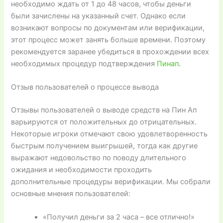
необходимо ждать от 1 до 48 часов, чтобы деньги
были зачислены на указанный счет. Однако если
возникают вопросы по документам или верификации,
этот процесс может занять больше времени. Поэтому
рекомендуется заранее убедиться в прохождении всех
необходимых процедур подтверждения
Пинап
.
Отзыв пользователей о процессе вывода
Отзывы пользователей о выводе средств на Пин Ап
варьируются от положительных до отрицательных.
Некоторые игроки отмечают свою удовлетворенность
быстрым получением выигрышей, тогда как другие
выражают недовольство по поводу длительного
ожидания и необходимости проходить
дополнительные процедуры верификации. Мы собрали
основные мнения пользователей:
«Получил деньги за 2 часа – все отлично!»