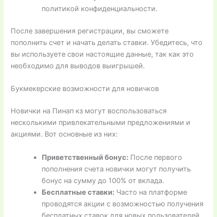
политикой конфиденциальности.
После завершения регистрации, вы сможете
пополнить счет и начать делать ставки. Убедитесь, что
вы используете свои настоящие данные, так как это
необходимо для выводов выигрышей.
Букмекерские возможности для новичков
Новички на Пинап кз могут воспользоваться
несколькими привлекательными предложениями и
акциями. Вот основные из них:
Приветственный бонус:
После первого
пополнения счета новички могут получить
бонус на сумму до 100% от вклада.
Бесплатные ставки:
Часто на платформе
проводятся акции с возможностью получения
бесплатных ставок для новых пользователей.