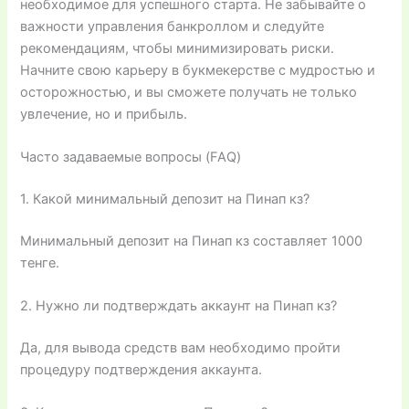
необходимое для успешного старта. Не забывайте о
важности управления банкроллом и следуйте
рекомендациям, чтобы минимизировать риски.
Начните свою карьеру в букмекерстве с мудростью и
осторожностью, и вы сможете получать не только
увлечение, но и прибыль.
Часто задаваемые вопросы (FAQ)
1. Какой минимальный депозит на Пинап кз?
Минимальный депозит на Пинап кз составляет 1000
тенге.
2. Нужно ли подтверждать аккаунт на Пинап кз?
Да, для вывода средств вам необходимо пройти
процедуру подтверждения аккаунта.