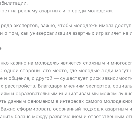
абилитации.
прет на рекламу азартных игр среди молодежи.
ряда экспертов, важно, чтобы молодежь имела доступ
 о том, как универсализация азартных игр влияет на и
е
инко казино на молодежь является сложным и многоас
С одной стороны, это место, где молодые люди могут 
е и общение, с другой — существует риск зависимост
х расстройств. Благодаря мнениям экспертов, социал
ниям и образовательным инициативам мы можем лучше
ять данным феноменом в интересах самого молодежно
 Важно сформировать осознанный подход к азартным и
анить баланс между развлечением и ответственным о