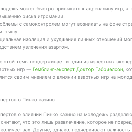
лодежь может быстро привыкать к адреналину игр, что
вышению риска игромании.
облемы с самоконтролем могут возникать на фоне стр
игрышу.
циальная изоляция и ухудшение личных отношений мог
едствием увлечения азартом.
 этой темы поддерживает и один из известных экспер
зартных игр —
Гемблинг-эксперт Доктор Гэбриелсон
, к
лится своим мнением о влиянии азартных игр на моло
пертов о Пинко казино
пертов о влиянии Пинко казино на молодежь разделяю
считают, что это лишь развлечение, которое не повред
количествах. Другие, однако, подчеркивают важность