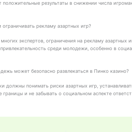
 положительные результаты в снижении числа игрома
и ограничивать рекламу азартных игр?
многих экспертов, ограничения на рекламу азартных и
 привлекательность среди молодежи, особенно в соци
одежь может безопасно развлекаться в Пинко казино?
и должны понимать риски азартных игр, устанавливат
 границы и не забывать о социальном аспекте ответст