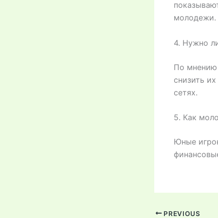
показывают
молодежи.
4. Нужно л
По мнению 
снизить их
сетях.
5. Как мол
Юные игрок
финансовые
PREVIOUS