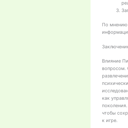
ре
За
По мнению 
информации
Заключени
Влияние П
вопросом. 
развлечени
психически
исследова
как управл
поколения.
чтобы сохр
к игре.