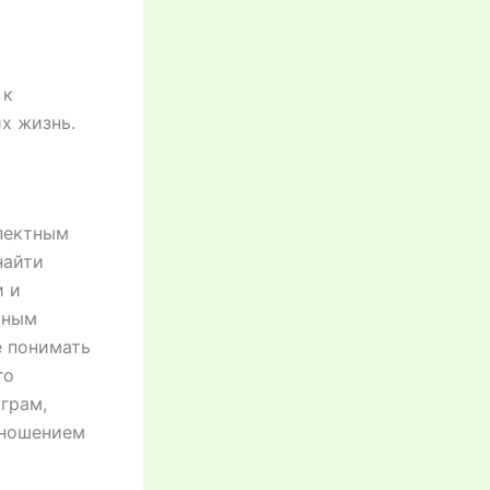
 к
х жизнь.
пектным
найти
и и
ьным
 понимать
го
грам,
тношением