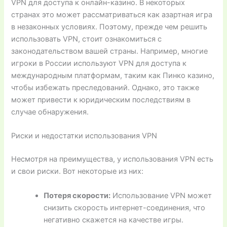
VPN для доступа к онлайн-казино. В некоторых
странах это может рассматриваться как азартная игра
в незаконных условиях. Поэтому, прежде чем решить
использовать VPN, стоит ознакомиться с
законодательством вашей страны. Например, многие
игроки в России используют VPN для доступа к
международным платформам, таким как Пинко казино,
чтобы избежать преследований. Однако, это также
может привести к юридическим последствиям в
случае обнаружения.
Риски и недостатки использования VPN
Несмотря на преимущества, у использования VPN есть
и свои риски. Вот некоторые из них:
Потеря скорости:
Использование VPN может
снизить скорость интернет-соединения, что
негативно скажется на качестве игры.