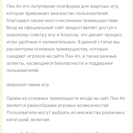
Пин Ап это популярная платформа для азартных игр,
которая привлекает множество пользователей
благодаря своим многочисленным преимуществам.
Вход на официальный сайт предоставляет доступ к
широкому спектру игр и бонусов, что делает процесс
игры удобным и увлекательным. В данной статье мы
рассмотрим основные преимущества, которые
ожидают игроков на сайте Пин Ап, а также важные
аспекты, касающиеся безопасности и поддержки
пользователей.
Широкая гамма игр
Одним из основных преимуществ входа на сайт Пин Ап
является разнообразие игровых возможностей.
Пользователи могут выбрать из множества различных
категорий, включая: