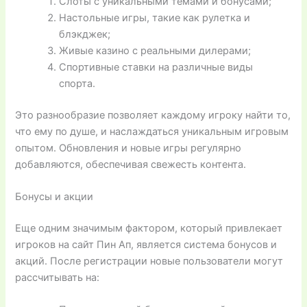
Слоты с уникальными темами и бонусами;
Настольные игры, такие как рулетка и
блэкджек;
Живые казино с реальными дилерами;
Спортивные ставки на различные виды
спорта.
Это разнообразие позволяет каждому игроку найти то,
что ему по душе, и наслаждаться уникальным игровым
опытом. Обновления и новые игры регулярно
добавляются, обеспечивая свежесть контента.
Бонусы и акции
Еще одним значимым фактором, который привлекает
игроков на сайт Пин Ап, является система бонусов и
акций. После регистрации новые пользователи могут
рассчитывать на: