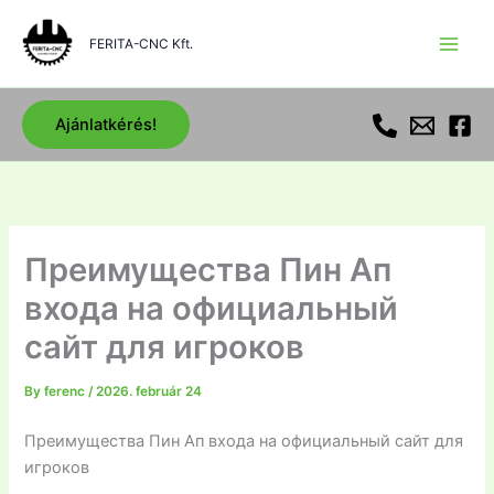
Skip
to
FERITA-CNC Kft.
content
Ajánlatkérés!
Преимущества Пин Ап
входа на официальный
сайт для игроков
By
ferenc
/
2026. február 24
Преимущества Пин Ап входа на официальный сайт для
игроков