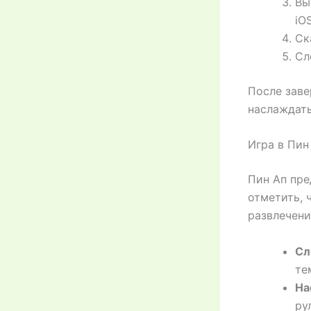
Вы
iOS
Ск
Сл
После заве
наслаждать
Игра в Пин
Пин Ап пре
отметить, 
развлечени
Сл
те
На
ру