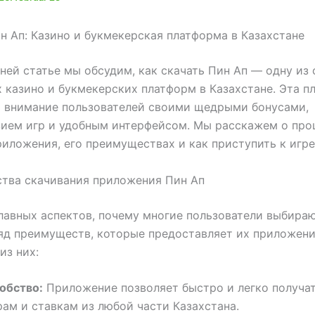
н Ап: Казино и букмекерская платформа в Казахстане
ней статье мы обсудим, как скачать Пин Ап — одну из
 казино и букмекерских платформ в Казахстане. Эта п
т внимание пользователей своими щедрыми бонусами,
ием игр и удобным интерфейсом. Мы расскажем о про
риложения, его преимуществах и как приступить к игре
тва скачивания приложения Пин Ап
лавных аспектов, почему многие пользователи выбираю
яд преимуществ, которые предоставляет их приложени
из них:
обство:
Приложение позволяет быстро и легко получат
рам и ставкам из любой части Казахстана.