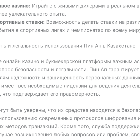
вое казино:
Играйте с живыми дилерами в реальном в
лее увлекательного опыта.
ортивные ставки:
Возможность делать ставки на разл
бытия в спортивных лигах и чемпионатах по всему мир
ть и легальность использования Пин Ап в Казахстане
е онлайн казино и букмекерской платформы важным а
опрос безопасности и легальности. Пин Ап гарантируе
лям надежность и защищенность персональных данных
имеет все необходимые лицензии для ведения деятел
, что подтверждает его правомерность.
гут быть уверены, что их средства находятся в безопа
 использованию современных протоколов шифрования 
 методов транзакций. Кроме того, служба поддержки
лучае возникновения любых вопросов или проблем, свя