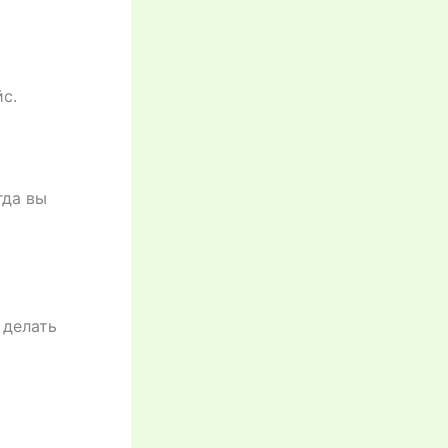
с.
гда вы
 делать