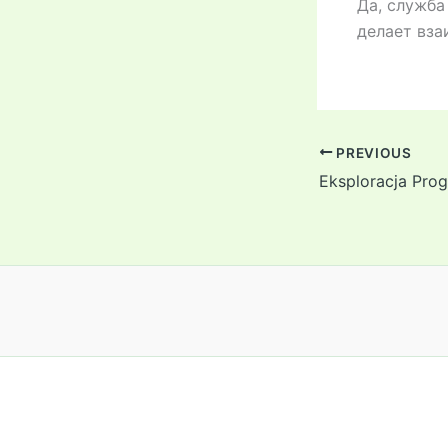
Да, служба
делает вза
PREVIOUS