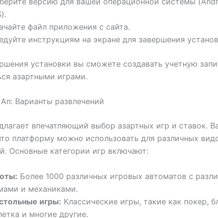
берите версию для вашей операционной системы (Andr
).
ачайте файл приложения с сайта.
едуйте инструкциям на экране для завершения установ
ршения установки вы сможете создавать учетную запи
ся азартными играми.
 Ап: Варианты развлечений
длагает впечатляющий выбор азартных игр и ставок. В
что платформу можно использовать для различных вид
й. Основные категории игр включают:
оты:
Более 1000 различных игровых автоматов с разл
мами и механиками.
стольные игры:
Классические игры, такие как покер, б
летка и многие другие.