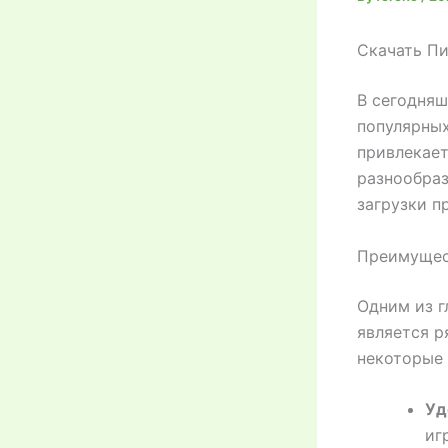
Скачать Пи
В сегодняш
популярных
привлекае
разнообраз
загрузки п
Преимущес
Одним из г
является р
некоторые 
Уд
иг