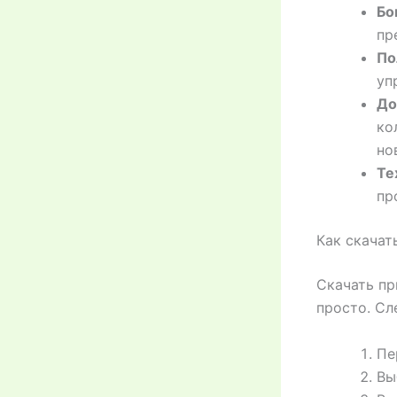
Бо
пр
По
уп
До
ко
но
Те
пр
Как скачат
Скачать пр
просто. Сл
Пе
Вы