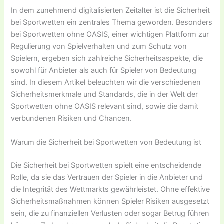
In dem zunehmend digitalisierten Zeitalter ist die Sicherheit
bei Sportwetten ein zentrales Thema geworden. Besonders
bei Sportwetten ohne OASIS, einer wichtigen Plattform zur
Regulierung von Spielverhalten und zum Schutz von
Spielern, ergeben sich zahlreiche Sicherheitsaspekte, die
sowohl für Anbieter als auch für Spieler von Bedeutung
sind. In diesem Artikel beleuchten wir die verschiedenen
Sicherheitsmerkmale und Standards, die in der Welt der
Sportwetten ohne OASIS relevant sind, sowie die damit
verbundenen Risiken und Chancen.
Warum die Sicherheit bei Sportwetten von Bedeutung ist
Die Sicherheit bei Sportwetten spielt eine entscheidende
Rolle, da sie das Vertrauen der Spieler in die Anbieter und
die Integrität des Wettmarkts gewährleistet. Ohne effektive
Sicherheitsmaßnahmen können Spieler Risiken ausgesetzt
sein, die zu finanziellen Verlusten oder sogar Betrug führen