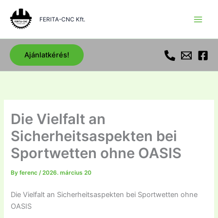
Skip
to
FERITA-CNC Kft.
content
Ajánlatkérés!
Die Vielfalt an
Sicherheitsaspekten bei
Sportwetten ohne OASIS
By
ferenc
/
2026. március 20
Die Vielfalt an Sicherheitsaspekten bei Sportwetten ohne
OASIS