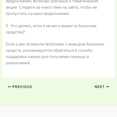
предложения, включая сезонные и тематические
акции. Следите за новостями на сайте, чтобы не
пропустить лучшие предложения.
5. Что делать, если я не могу вывести бонусные
средства?
Если у вас возникли проблемы с выводом бонусных
средств, рекомендуется обратиться в службу
поддержки казино для получения помощи и
разъяснений.
PREVIOUS
NEXT