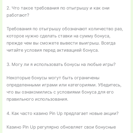
2. Что такое требования по отыгрышу и как они
работают?
Требования по отыгрышу обозначают количество раз,
которое нужно сделать ставки на сумму бонуса,
прежде чем вы сможете вывести выигрыш. Всегда
читайте условия перед активацией бонуса.
3. Могу ли я использовать бонусы на любые игры?
Некоторые бонусы могут быть ограничены
определенными играми или категориями. Убедитесь,
что вы ознакомились с условиями бонуса для его
правильного использования.
4. Как часто казино Pin Up предлагает новые акции?
Казино Pin Up регулярно обновляет свои бонусные