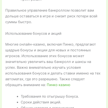
Правильное управление банкроллом позволит вам
дольше оставаться в игре и снизит риск потери всей
суммы быстро.
Использование бонусов и акций
Многие онлайн-казино, включая Пинко, предлагают
щедрые бонусы и акции для новых и постоянных
игроков. Использование этих бонусов может
значительно увеличить ваш банкролл и шансы на
успех. Важно внимательно изучать условия
использования бонусов и делать ставки именно на тех
автоматах, где это разрешено. Также следует
обращать внимание на:
Пинко казино
Требования по отыгрышу бонуса.
Сроки действия акций.
Общие условия и ограничения.