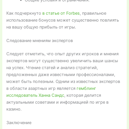
Как подчеркнуто
в статье от Forbes
, правильное
использование бонусов может существенно повлиять
на вашу общую прибыль от игры.
Следование мнениям экспертов
Следует отметить, что опыт других игроков и мнения
экспертов могут существенно увеличить ваши шансы
на успех. Чтение статей и анализ стратегий,
предложенных даже известными профессионалами,
может быть полезным. Одним из известных экспертов
в области азартных игр является
гемблинг
исследователь Ханна Сандс
, которая делится
актуальными советами и информацией по игре в
казино.
Заключение