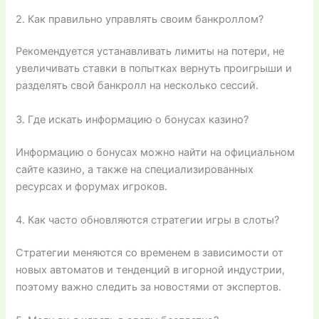
2. Как правильно управлять своим банкроллом?
Рекомендуется устанавливать лимиты на потери, не
увеличивать ставки в попытках вернуть проигрыши и
разделять свой банкролл на несколько сессий.
3. Где искать информацию о бонусах казино?
Информацию о бонусах можно найти на официальном
сайте казино, а также на специализированных
ресурсах и форумах игроков.
4. Как часто обновляются стратегии игры в слоты?
Стратегии меняются со временем в зависимости от
новых автоматов и тенденций в игорной индустрии,
поэтому важно следить за новостями от экспертов.