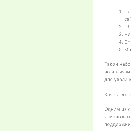
По
са
Об
Не
От
Мн
Такой набо
но и выяви
для увелич
Качество о
Одним из 
клиентов в
поддержки 