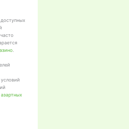
 доступных
й
 часто
арается
азино
.
елей
 условий
вий
 азартных