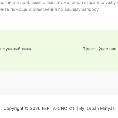
 возникли проблемы с выплатами, обратитесь в службу
чить помощь и объяснения по вашему запросу.
Глубокий анализ функций пинко казино: официальный сайт
Copyright © 2026 FERITA-CNC Kft. | By: Orbán Mátyás