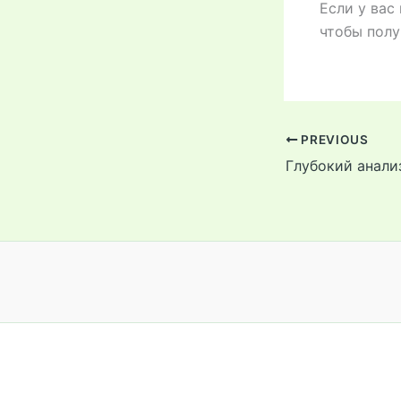
Если у вас
чтобы полу
PREVIOUS