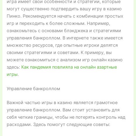
игра имеет свои особенности и стратегии, которые
могут существенно подтвердить вашу игру в казино
Пинко. Рекомендуется начать с комбинации простых
игр и переходить к более сложным. Например,
ознакомьтесь с основами блэкджека и стратегиями
управления банкроллом. В интернете также имеется
множество ресурсов, где опытные игроки делятся
своими стратегиями и советами. К примеру, вы
можете ознакомиться с анализом игр онлайн казино
здесь:
Как пандемия повлияла на онлайн азартные
игры
.
Управление банкроллом
Важной частью игры в казино является грамотное
управление банкроллом. Вам стоит установить для
себя четкие границы, чтобы не потерять контроль над
расходами. Здесь помогут следующие советы: