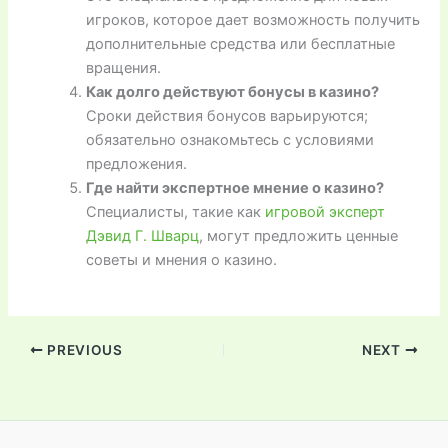
игроков, которое дает возможность получить
дополнительные средства или бесплатные
вращения.
Как долго действуют бонусы в казино?
Сроки действия бонусов варьируются;
обязательно ознакомьтесь с условиями
предложения.
Где найти экспертное мнение о казино?
Специалисты, такие как
игровой эксперт
Дэвид Г. Шварц
, могут предложить ценные
советы и мнения о казино.
PREVIOUS
NEXT