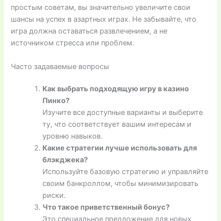
простым советам, вы значительно увеличите свои
шансы на успех в азартных играх. Не забывайте, что
игра должна оставаться развлечением, а не
источником стресса или проблем.
Часто задаваемые вопросы
Как выбрать подходящую игру в казино
Пинко?
Изучите все доступные варианты и выберите
ту, что соответствует вашим интересам и
уровню навыков.
Какие стратегии лучше использовать для
блэкджека?
Используйте базовую стратегию и управляйте
своим банкроллом, чтобы минимизировать
риски.
Что такое приветственный бонус?
Это специальное предложение для новых