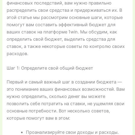
финансовых последствий, вам нужно правильно
распределить свои средства и придерживаться их. В
этой статье мы рассмотрим основные шаги, которые
помогут вам составить эффективный бюджет для
ваших ставок на платформе 1win. Мы обсудим, как
определить свой бюджет, выделить средства для
ставок, а также некоторые советы по контролю своих
расходов.
Шаг 1: Определите свой общий бюджет
Первый и самый важный шаг в создании бюджета —
это понимание ваших финансовых возможностей. Вам
нужно определить, сколько денег вы можете
позволить себе потратить на ставки, не ущемляя свои
основные потребности. Вот несколько советов,
которые помогут вам в этом:
Проанализируйте свои доходы и расходы.