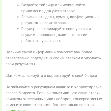
Создайте таблицу или используйте
приложение для учета ставок.
Записывайте даты, суммы, коэффициенты и
результаты своих ставок.
Регулярно анализируйте свои успехи и
неудачи, определяя, какие стратегии
работают лучше всего.
Наличие такой информации поможет вам более
ответственно подходить к своим ставкам и улучшать
свои результаты.
Шаг 4: Анализируйте и корректируйте свой бюджет
Не забывайте о регулярном анализе и корректировке
своего бюджета. Если вы заметили, что ваши ставки
слишком агрессивные или наоборот, консервативные,
измените свои стратегии. Вот несколько советов:
приложение