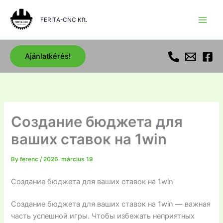
Skip
to
FERITA-CNC Kft.
content
Ajánlatkérés!
Создание бюджета для
ваших ставок на 1win
By
ferenc
/
2026. március 19
Создание бюджета для ваших ставок на 1win
Создание бюджета для ваших ставок на 1win — важная
часть успешной игры. Чтобы избежать неприятных