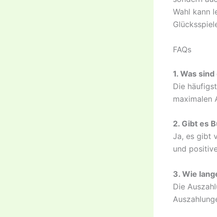
Wahl kann l
Glücksspiel
FAQs
1. Was sin
Die häufig
maximalen A
2. Gibt es 
Ja, es gibt 
und positiv
3. Wie lan
Die Auszahl
Auszahlunge