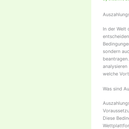
Auszahlungs
In der Welt
entscheiden
Bedingungen 
sondern auc
beantragen.
analysieren
welche Vort
Was sind A
Auszahlungs
Voraussetzu
Diese Bedin
Wettplattfo