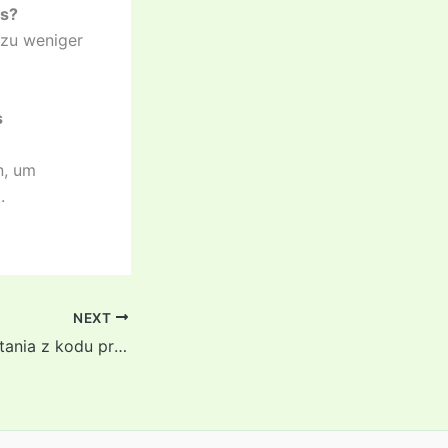
is?
 zu weniger
s
n, um
.
NEXT
Korzyści z korzystania z kodu promocyjnego Mostbet: porady i wskazówki