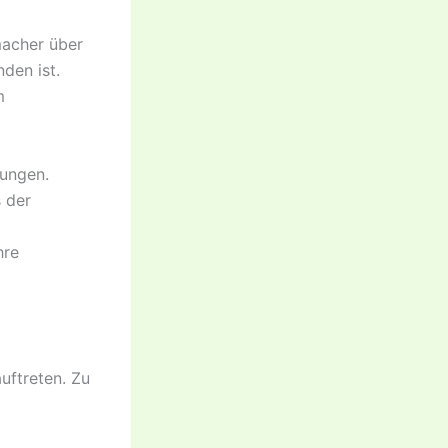
macher über
den ist.
m
rungen.
s der
hre
uftreten. Zu