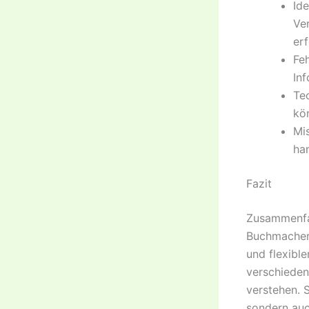
Id
Ver
erf
Feh
Inf
Te
kö
Mi
ha
Fazit
Zusammenfas
Buchmachern
und flexible
verschiede
verstehen. S
sondern auc