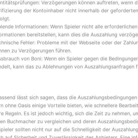
entitätsprüfungen: Verzögerungen können auftreten, wenn d
ifizierung der Kontoinhaber nicht innerhalb der geforderten
olgt.
lende Informationen: Wenn Spieler nicht alle erforderlichen
ormationen bereitstellen, kann dies die Auszahlung verzöge
chnische Fehler: Probleme mit der Webseite oder der Zahlu
nnen zu Verzögerungen führen.
ssbrauch von Boni: Wenn ein Spieler gegen die Bedingunge
ndelt, kann das zu Ablehnungen von Auszahlungsanfragen f
send lässt sich sagen, dass die Auszahlungsbedingungen
 ohne Oasis einige Vorteile bieten, wie schnellere Bearbei
re Regeln. Es ist jedoch wichtig, sich die Zeit zu nehmen, u
nen Buchmacher zu vergleichen und deren Auszahlungsbed
pieler sollten nicht nur auf die Schnelligkeit der Auszahlun
h auf Sicherheit und Zuverlässigkeit des Anbieters. Eine in