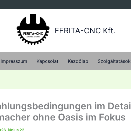
FERITA-CNC Kft.
Impresszum
Kapcsolat
Kezdőlap
Szolgáltatások
hlungsbedingungen im Detai
acher ohne Oasis im Fokus
26. június 22