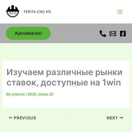
Skip
to
FERITA-CNC Kft.
content
Ajánlatkérés!
Изучаем различные рынки
ставок, доступные на 1win
By
orbanm
/
2026. június 22
PREVIOUS
NEXT