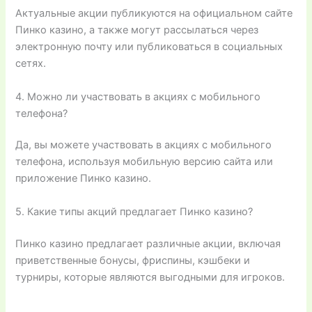
Актуальные акции публикуются на официальном сайте
Пинко казино, а также могут рассылаться через
электронную почту или публиковаться в социальных
сетях.
4. Можно ли участвовать в акциях с мобильного
телефона?
Да, вы можете участвовать в акциях с мобильного
телефона, используя мобильную версию сайта или
приложение Пинко казино.
5. Какие типы акций предлагает Пинко казино?
Пинко казино предлагает различные акции, включая
приветственные бонусы, фриспины, кэшбеки и
турниры, которые являются выгодными для игроков.