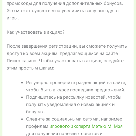
промокоды для получения дополнительных бонусов.
Это может существенно увеличить вашу выгоду от
игры.
Как участвовать в акциях?
После завершения регистрации, вы сможете получить
доступ ко всем акциям, предлагающимся на сайте
Пинко казино. Чтобы участвовать в акциях, следуйте
этим простым шагам:
Регулярно проверяйте раздел акций на сайте,
чтобы быть в курсе последних предложений.
Подпишитесь на рассылку новостей, чтобы
получать уведомления о новых акциях и
бонусах.
Следите за социальными сетями, например,
профилем
игрового эксперта Мэтью М. Мэя
для получения полезных советов и