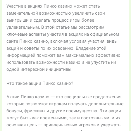
Участие в акциях Пинко казино может стать
замечательной возможностью увеличить свои
выигрыши и сделать процесс игры более
увлекательным. В этой статье мы рассмотрим
ключевые аспекты участия в акциях на официальном
сайте Пинко казино, включая условия участия, виды
акций и советы по их освоению. Владение этой
информацией поможет вам максимально эффективно
использовать возможности казино и не упустить ни
одной интересной инициативы.
Что такое акции Пинко казино?
Акции Пинко казино — это специальные предложения,
которые позволяют игрокам получать дополнительные
бонусы, фриспины и другие преимущества. Эти акции
могут быть как временными, так и постоянными, и их
основная цель — привлечь новых игроков и удержать