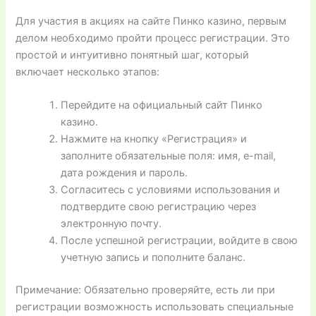
Для участия в акциях на сайте Пинко казино, первым
делом необходимо пройти процесс регистрации. Это
простой и интуитивно понятный шаг, который
включает несколько этапов:
Перейдите на официальный сайт Пинко
казино.
Нажмите на кнопку «Регистрация» и
заполните обязательные поля: имя, e-mail,
дата рождения и пароль.
Согласитесь с условиями использования и
подтвердите свою регистрацию через
электронную почту.
После успешной регистрации, войдите в свою
учетную запись и пополните баланс.
Примечание: Обязательно проверяйте, есть ли при
регистрации возможность использовать специальные