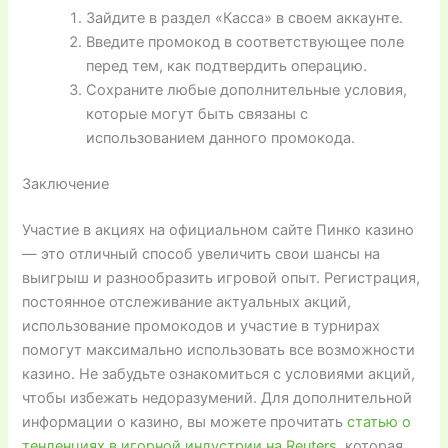
Зайдите в раздел «Касса» в своем аккаунте.
Введите промокод в соответствующее поле
перед тем, как подтвердить операцию.
Сохраните любые дополнительные условия,
которые могут быть связаны с
использованием данного промокода.
Заключение
Участие в акциях на официальном сайте Пинко казино
— это отличный способ увеличить свои шансы на
выигрыш и разнообразить игровой опыт. Регистрация,
постоянное отслеживание актуальных акций,
использование промокодов и участие в турнирах
помогут максимально использовать все возможности
казино. Не забудьте ознакомиться с условиями акций,
чтобы избежать недоразумений. Для дополнительной
информации о казино, вы можете прочитать
статью о
тенденциях в игорной индустрии на Reuters
, которая