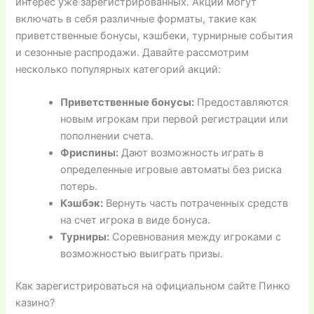
интерес уже зарегистрированных. Акции могут
включать в себя различные форматы, такие как
приветственные бонусы, кэшбеки, турнирные события
и сезонные распродажи. Давайте рассмотрим
несколько популярных категорий акций:
Приветственные бонусы:
Предоставляются
новым игрокам при первой регистрации или
пополнении счета.
Фриспины:
Дают возможность играть в
определенные игровые автоматы без риска
потерь.
Кэшбэк:
Вернуть часть потраченных средств
на счет игрока в виде бонуса.
Турниры:
Соревнования между игроками с
возможностью выиграть призы.
Как зарегистрироваться на официальном сайте Пинко
казино?