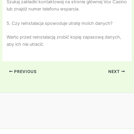
Szukaj zakładki kontaktowej na stronie głównej Vox Casino
lub znajdź numer telefonu wsparcia.
5. Czy reinstalacja spowoduje utratę moich danych?
Warto przed reinstalacją zrobić kopię zapasową danych,
aby ich nie utracić.
PREVIOUS
NEXT