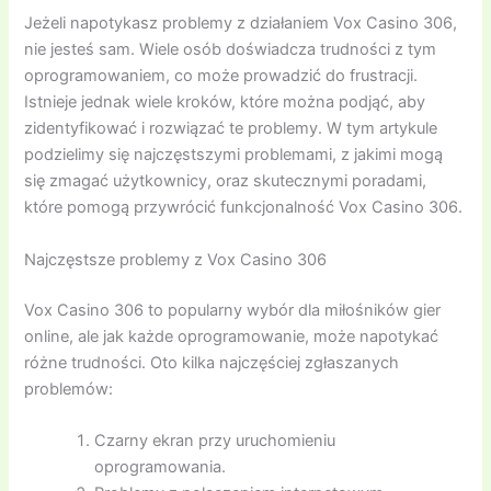
Jeżeli napotykasz problemy z działaniem Vox Casino 306,
nie jesteś sam. Wiele osób doświadcza trudności z tym
oprogramowaniem, co może prowadzić do frustracji.
Istnieje jednak wiele kroków, które można podjąć, aby
zidentyfikować i rozwiązać te problemy. W tym artykule
podzielimy się najczęstszymi problemami, z jakimi mogą
się zmagać użytkownicy, oraz skutecznymi poradami,
które pomogą przywrócić funkcjonalność Vox Casino 306.
Najczęstsze problemy z Vox Casino 306
Vox Casino 306 to popularny wybór dla miłośników gier
online, ale jak każde oprogramowanie, może napotykać
różne trudności. Oto kilka najczęściej zgłaszanych
problemów:
Czarny ekran przy uruchomieniu
oprogramowania.