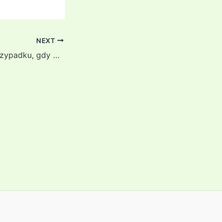
NEXT
Rozwiązania w przypadku, gdy Vox Casino 306 nie działa: Problemy i porady