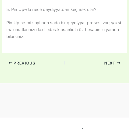
5. Pin Up-da necə qeydiyyatdan keçmək olar?
Pin Up rəsmi saytında sadə bir qeydiyyat prosesi var; şəxsi
məlumatlarınızı daxil edərək asanlıqla öz hesabınızı yarada
bilərsiniz.
PREVIOUS
NEXT