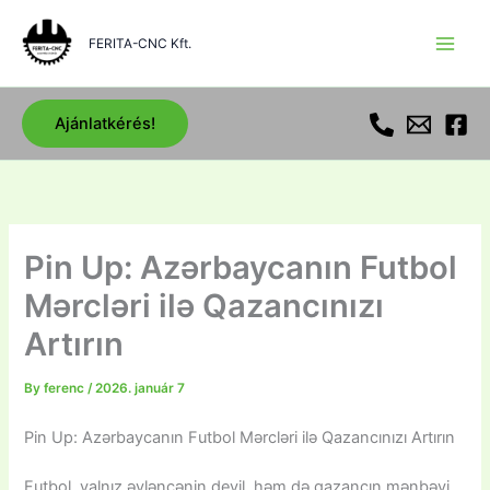
Skip
to
FERITA-CNC Kft.
content
Ajánlatkérés!
Pin Up: Azərbaycanın Futbol
Mərcləri ilə Qazancınızı
Artırın
By
ferenc
/
2026. január 7
Pin Up: Azərbaycanın Futbol Mərcləri ilə Qazancınızı Artırın
Futbol, yalnız əyləncənin deyil, həm də qazancın mənbəyi