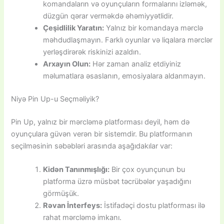
komandaların və oyunçuların formalarını izləmək,
düzgün qərar verməkdə əhəmiyyətlidir.
Çeşidlilik Yaratın:
Yalnız bir komandaya mərclə
məhdudlaşmayın. Farklı oyunlar və liqalara mərclər
yerləşdirərək riskinizi azaldın.
Arxayın Olun:
Hər zaman analiz etdiyiniz
məlumatlara əsaslanın, emosiyalara aldanmayın.
Niyə Pin Up-u Seçməliyik?
Pin Up, yalnız bir mərcləmə platforması deyil, həm də
oyunçulara güvən verən bir sistemdir. Bu platformanın
seçilməsinin səbəbləri arasında aşağıdakılar var:
Kidən Tanınmışlığı:
Bir çox oyunçunun bu
platforma üzrə müsbət təcrübələr yaşadığını
görmüşük.
Rəvan İnterfeys:
İstifadəçi dostu platforması ilə
rahat mərcləmə imkanı.