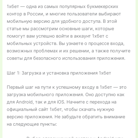
1хбет — одна из самых популярных букмекерских
контор в России, и многие пользователи выбирают
мобильную версию для удобного доступа. В этой
статье мы рассмотрим основные шаги, которые
помогут вам успешно войти в аккаунт 1хбет с
мобильных устройств. Вы узнаете о процессе входа,
возможных проблемах и их решении, а также получите
советы для безопасного использования приложения.
Шаг 1: Загрузка и установка приложения 1хбет
Первый шаг на пути к успешному входу в 1хбет — это
загрузка мобильного приложения. Оно доступно как
для Android, так и для iOS. Начните с перехода на
официальный сайт 1хбет, чтобы скачать нужную
версию приложения. Не забудьте обратить внимание
на следующие пункты: