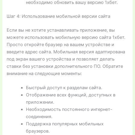
необходимо обновить вашу версию 1хбет.
Шаг 4: Использование мобильной версии сайта
Если вы не хотите устанавливать приложение, вы
можете использовать мобильную версию сайта 1хбет.
Просто откройте браузер на вашем устройстве и
введите адрес сайта. Мобильная версия адаптирована
под экран вашего устройства и позволяет делать
ставки без установки дополнительного ПО. Обратите
внимание на следующие моменты:
Быстрый доступ к разделам сайта.
Отображение всех функций, доступных в
приложении.
Необходимость постоянного интернет-
соединения.
Поддержка популярных мобильных
браузеров.