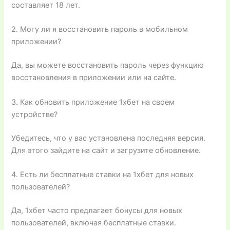
составляет 18 лет.
2. Могу ли я восстановить пароль в мобильном
приложении?
Да, вы можете восстановить пароль через функцию
восстановления в приложении или на сайте.
3. Как обновить приложение 1хбет на своем
устройстве?
Убедитесь, что у вас установлена последняя версия.
Для этого зайдите на сайт и загрузите обновление.
4. Есть ли бесплатные ставки на 1хбет для новых
пользователей?
Да, 1хбет часто предлагает бонусы для новых
пользователей, включая бесплатные ставки.