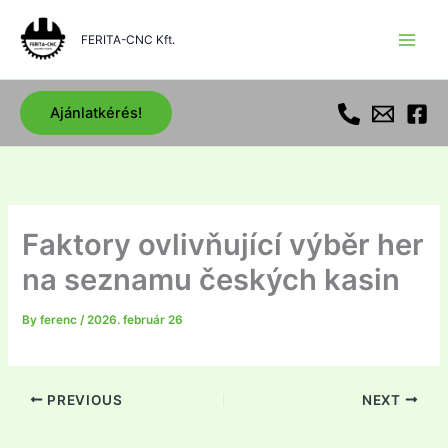
Skip
to
FERITA-CNC Kft.
content
Ajánlatkérés!
Faktory ovlivňující výběr her
na seznamu českých kasin
By
ferenc
/
2026. február 26
PREVIOUS
NEXT