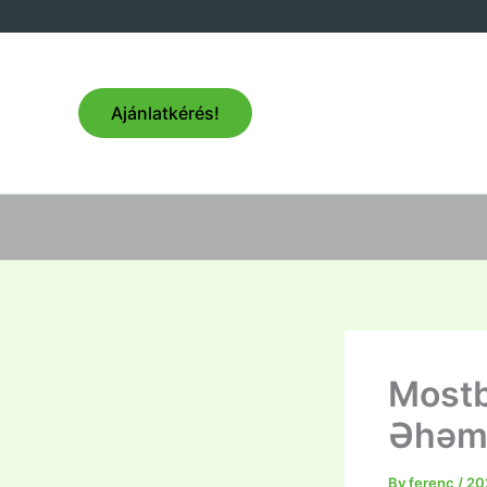
Skip
to
content
Ajánlatkérés!
Mostbe
Əhəmi
By
ferenc
/
20