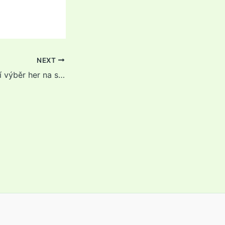
NEXT
Faktory ovlivňující výběr her na seznamu českých kasin