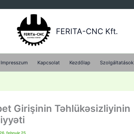
FERITA-CNC Kft.
Impresszum
Kapcsolat
Kezdőlap
Szolgáltatások
t Girişinin Təhlükəsizliyinin
yyəti
26. február 25