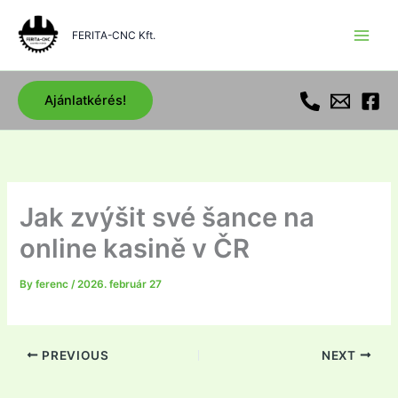
Skip
to
FERITA-CNC Kft.
content
Ajánlatkérés!
Jak zvýšit své šance na
online kasině v ČR
By
ferenc
/
2026. február 27
PREVIOUS
NEXT