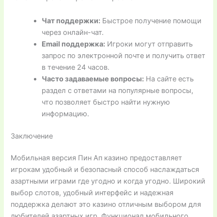
Чат поддержки:
Быстрое получение помощи
через онлайн-чат.
Email поддержка:
Игроки могут отправить
запрос по электронной почте и получить ответ
в течение 24 часов.
Часто задаваемые вопросы:
На сайте есть
раздел с ответами на популярные вопросы,
что позволяет быстро найти нужную
информацию.
Заключение
Мобильная версия Пин Ап казино предоставляет
игрокам удобный и безопасный способ наслаждаться
азартными играми где угодно и когда угодно. Широкий
выбор слотов, удобный интерфейс и надежная
поддержка делают это казино отличным выбором для
любителей азартных игр. Функционал мобильного