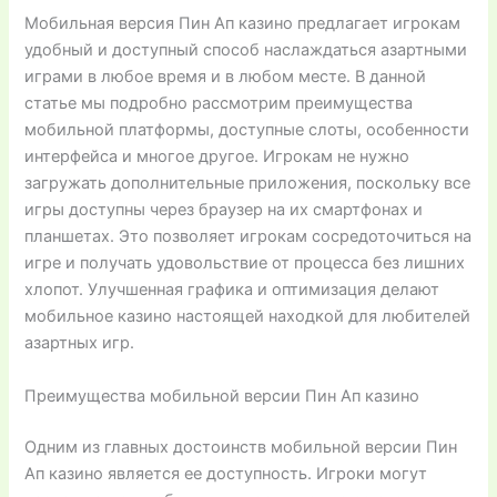
Мобильная версия Пин Ап казино предлагает игрокам
удобный и доступный способ наслаждаться азартными
играми в любое время и в любом месте. В данной
статье мы подробно рассмотрим преимущества
мобильной платформы, доступные слоты, особенности
интерфейса и многое другое. Игрокам не нужно
загружать дополнительные приложения, поскольку все
игры доступны через браузер на их смартфонах и
планшетах. Это позволяет игрокам сосредоточиться на
игре и получать удовольствие от процесса без лишних
хлопот. Улучшенная графика и оптимизация делают
мобильное казино настоящей находкой для любителей
азартных игр.
Преимущества мобильной версии Пин Ап казино
Одним из главных достоинств мобильной версии Пин
Ап казино является ее доступность. Игроки могут