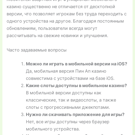
казино существенно не отличается от десктопной
версии, что позволяет игрокам без труда переходить с
одного устройства на другое. Благодаря постоянным
обновлениям, пользователи всегда могут
рассчитывать на свежие новинки и улучшения.
Часто задаваемые вопросы
Можно ли играть в мобильной версии на iOS?
Да, мобильная версия Пин Ап казино
совместима с устройствами на базе iOS.
Какие слоты доступны в мобильном казино?
В мобильной версии доступны как
классические, так и видеослоты, а также
слоты с прогрессивными джекпотами.
Нужно ли скачивать приложение для игры?
Нет, все игры доступны через браузер
мобильного устройства.