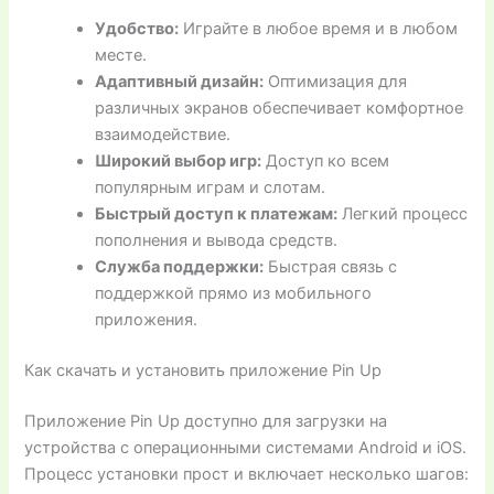
Удобство:
Играйте в любое время и в любом
месте.
Адаптивный дизайн:
Оптимизация для
различных экранов обеспечивает комфортное
взаимодействие.
Широкий выбор игр:
Доступ ко всем
популярным играм и слотам.
Быстрый доступ к платежам:
Легкий процесс
пополнения и вывода средств.
Служба поддержки:
Быстрая связь с
поддержкой прямо из мобильного
приложения.
Как скачать и установить приложение Pin Up
Приложение Pin Up доступно для загрузки на
устройства с операционными системами Android и iOS.
Процесс установки прост и включает несколько шагов: