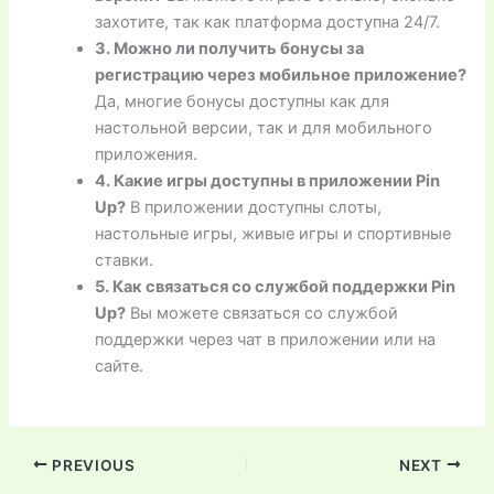
захотите, так как платформа доступна 24/7.
3. Можно ли получить бонусы за
регистрацию через мобильное приложение?
Да, многие бонусы доступны как для
настольной версии, так и для мобильного
приложения.
4. Какие игры доступны в приложении Pin
Up?
В приложении доступны слоты,
настольные игры, живые игры и спортивные
ставки.
5. Как связаться со службой поддержки Pin
Up?
Вы можете связаться со службой
поддержки через чат в приложении или на
сайте.
PREVIOUS
NEXT