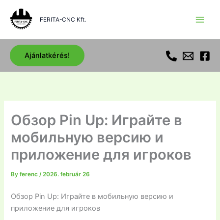
Skip
to
FERITA-CNC Kft.
content
Ajánlatkérés!
Обзор Pin Up: Играйте в
мобильную версию и
приложение для игроков
By
ferenc
/
2026. február 26
Обзор Pin Up: Играйте в мобильную версию и
приложение для игроков