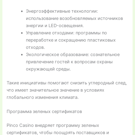
Энергоэффективные технологии:
использование возобновляемых источников
энергии и LED-освещения.
Управление отходами: программы по
переработке и сокращению пластиковых
отходов.
Экологическое образование: сознательное
привлечение гостей к вопросам охраны
окружающей среды.
Такие инициативы помогают снизить углеродный след,
что имеет значительное значение в условиях
глобального изменения климата.
Программа зеленых сертификатов
Pinco Casino внедряет программу зеленых
сертификатов, чтобы поощрять поставщиков и