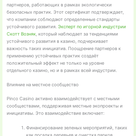
партнеров, работающих в рамках экологически
безопасных практик. Этот сертификат подтверждает,
что компании соблюдают определенные стандарты
устойчивого развития.
Эксперт по игорной индустрии
Скотт Возняк
, который наблюдает за тенденциями
устойчивого развития в казино, подчеркивает
важность таких инициатив. Поощрение партнеров к
применению устойчивых практик создаёт
положительный эффект не только на уровне
отдельного казино, но и в рамках всей индустрии.
Влияние на местное сообщество
Pinco Casino активно взаимодействует с местными
сообществами, поддерживая местные экопроекты и
инициативы. Это взаимодействие включает:
Финансирование зеленых мероприятий, таких
как посадка деревьев и очистка парков.