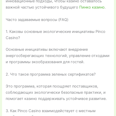
инновационные подходы, чтобы казино оставалось
важной частью устойчивого будущего
Пинко казино
.
Часто задаваемые вопросы (FAQ)
1. Каковы основные экологические инициативы Pinco
Casino?
Основные инициативы включают внедрение
энергосберегающих технологий, управление отходами
и программы экообразования для гостей.
2. Что такое программа зеленых сертификатов?
Это программа, которая поощряет поставщиков,
соблюдающих экологически безопасные практики, и
помогает казино поддерживать устойчивое развитие.
3. Как Pinco Casino взаимодействует с местным