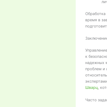
ли
Обработка 
время в за
подготови
Заключени
Управление
к безопасн
надежных 
проблем и 
относитель
экспертами
Шварц
, ко
Часто зада