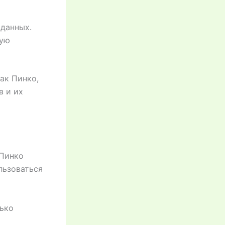
 данных.
ную
как Пинко,
в и их
 Пинко
льзоваться
лько