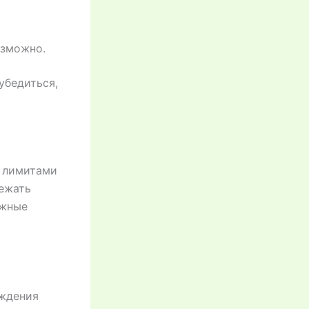
озможно.
убедиться,
с лимитами
бежать
ажные
рждения