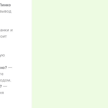
Пинко
 вывод
анки и
тоит
ную
ино?
—
те
одом.
?
—
ия