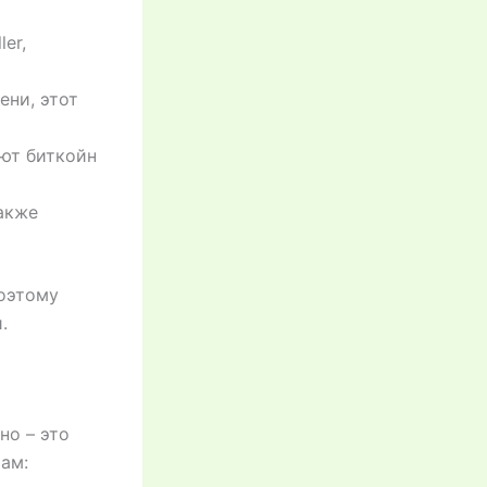
ler,
ени, этот
ют биткойн
также
поэтому
.
но – это
ам: