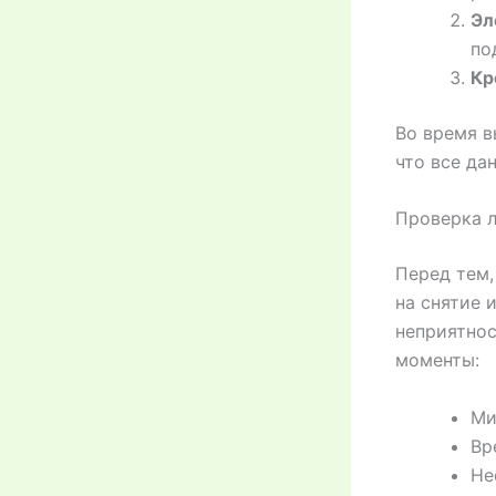
Эл
по
Кр
Во время в
что все да
Проверка л
Перед тем,
на снятие 
неприятнос
моменты:
Ми
Вр
Не