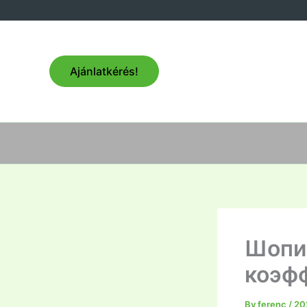
Skip
to
content
Ajánlatkérés!
Шопин
коэфф
By
ferenc
/
20