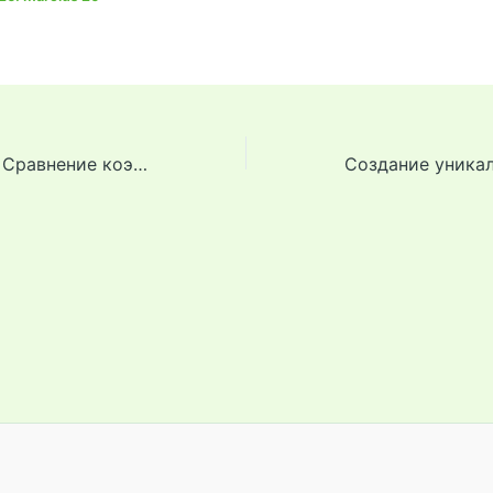
Шопинг с умом: Сравнение коэффициентов на 1win Bet