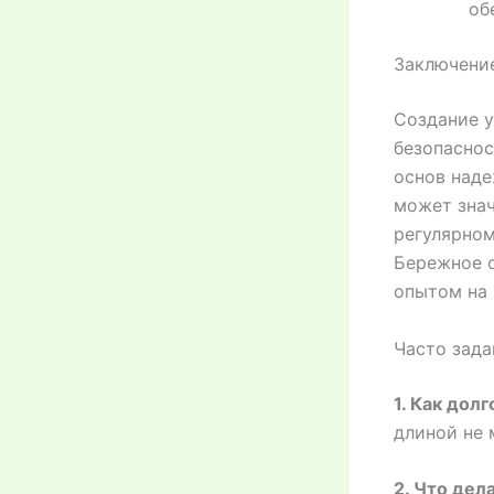
об
Заключени
Создание у
безопаснос
основ наде
может знач
регулярном
Бережное о
опытом на 
Часто зад
1. Как дол
длиной не 
2. Что дел