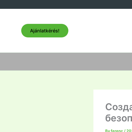
Skip
to
content
Ajánlatkérés!
Созда
безоп
By
ferenc
/
20