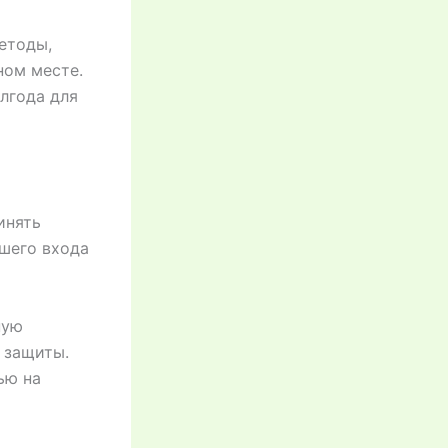
етоды,
ном месте.
лгода для
инять
шего входа
ную
 защиты.
ью на