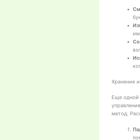
См
бу
Из
им
Со
вз
Ис
ко
Хранение и
Еще одной 
управление
метод. Рас
Па
по