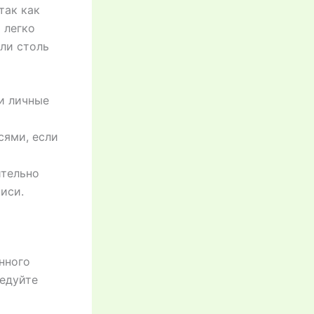
так как
 легко
ли столь
и личные
сями, если
тельно
иси.
нного
ледуйте