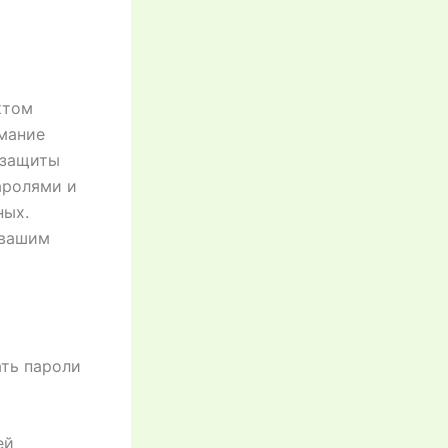
ктом
имание
 защиты
аролями и
ных.
 вашим
ть пароли
ей