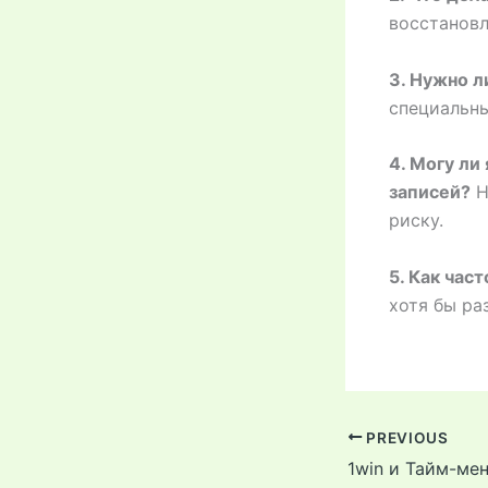
восстановл
3. Нужно л
специальны
4. Могу ли
записей?
Н
риску.
5. Как час
хотя бы ра
PREVIOUS