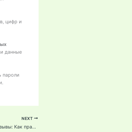
в, цифр и
ных
ои данные
ь пароли
и.
NEXT
Пинко казино отзывы: Как правильно управлять банкроллом?