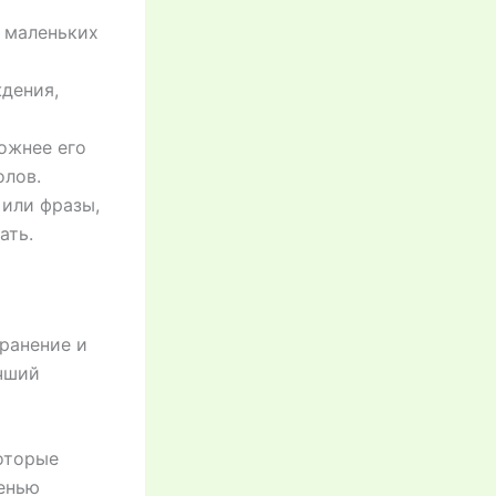
 маленьких
дения,
ожнее его
олов.
 или фразы,
ать.
ранение и
учший
оторые
пенью