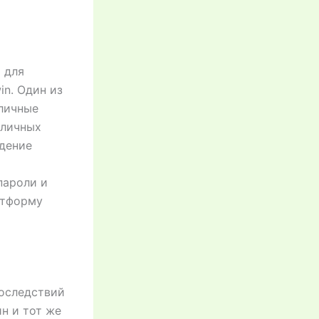
 для
in. Один из
зличные
 личных
юдение
пароли и
атформу
последствий
н и тот же