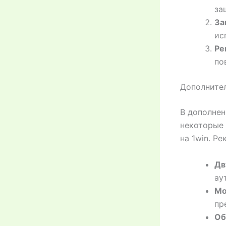
за
За
ис
Ре
по
Дополните
В дополнен
некоторые
на 1win. Р
Дв
ау
Мо
пр
Об