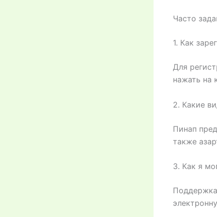
Часто зада
1. Как зар
Для регист
нажать на 
2. Какие в
Пинап пред
также азар
3. Как я м
Поддержка 
электронну