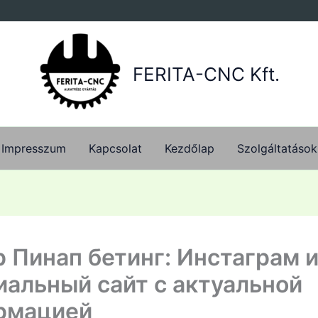
FERITA-CNC Kft.
Impresszum
Kapcsolat
Kezdőlap
Szolgáltatások
 Пинап бетинг: Инстаграм 
альный сайт с актуальной
рмацией