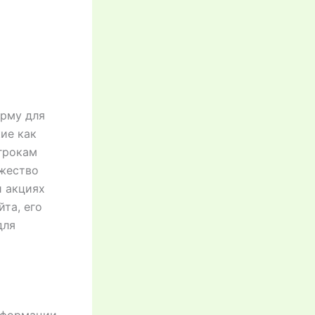
орму для
ие как
грокам
ожество
и акциях
та, его
для
нформации