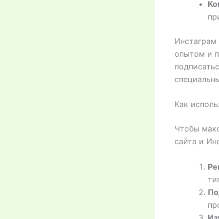
Ко
пр
Инстаграм 
опытом и п
подписатьс
специальн
Как испол
Чтобы мак
сайта и Ин
Ре
ти
По
пр
Из