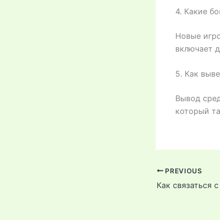
4. Какие б
Новые игро
включает д
5. Как выв
Вывод сред
который та
PREVIOUS