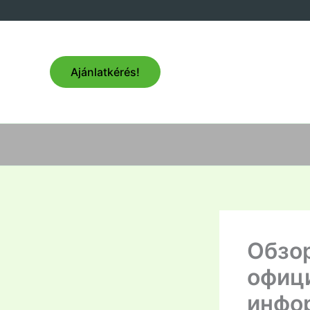
Skip
to
content
Ajánlatkérés!
Обзор
офици
инфо