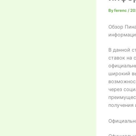
By
ferenc
/
20
Обзор Пина
информаци
В данной с
ставок на 
официальны
широкий вы
возможност
через соци
преимущест
получения 
Официальн
Официальн