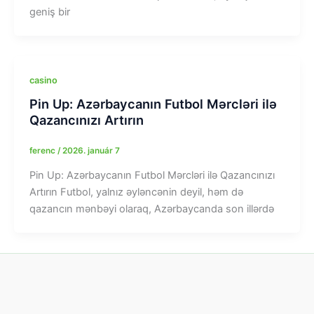
geniş bir
casino
Pin Up: Azərbaycanın Futbol Mərcləri ilə
Qazancınızı Artırın
ferenc
/
2026. január 7
Pin Up: Azərbaycanın Futbol Mərcləri ilə Qazancınızı
Artırın Futbol, yalnız əyləncənin deyil, həm də
qazancın mənbəyi olaraq, Azərbaycanda son illərdə